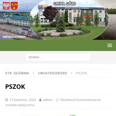
STR. GŁÓWNA
UNCATEGORIZED
PSZOK
PSZOK
17 kwietnia, 2024
admin
Możliwość komentowania
została wyłączona