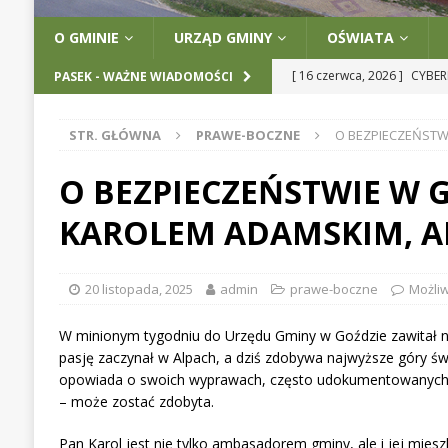
O GMINIE
URZĄD GMINY
OŚWIATA
[ 16 czerwca, 2026 ]
CYBER
PASEK - WAŻNE WIADOMOŚCI
[ 12 maja, 2026 ]
UWAGA! 
STR. GŁÓWNA
PRAWE-BOCZNE
O BEZPIECZEŃSTWI
[ 12 maja, 2026 ]
INFORMA
[ 12 maja, 2026 ]
PROGRAM
O BEZPIECZEŃSTWIE W 
[ 17 czerwca, 2026 ]
GMINA
KAROLEM ADAMSKIM, AL
EDUKACJI CYFROWEJ MAZO
20 listopada, 2025
admin
prawe-boczne
Możli
W minionym tygodniu do Urzędu Gminy w Goździe zawitał nie
pasję zaczynał w Alpach, a dziś zdobywa najwyższe góry św
opowiada o swoich wyprawach, często udokumentowanych ma
– może zostać zdobyta.
Pan Karol jest nie tylko ambasadorem gminy, ale i jej miesz