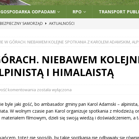
GOSPODARKA ODPADAMI
RPO
TRANSPORT PUBL
BEZPIECZNY SAMORZĄD
AKTUALNOŚCI
PRZERWA W DOSTAWIE WODY
PRAWE-BOCZNE
E W GÓRACH. NIEBAWEM KOLEJNE SPOTKANIA Z KAROLEM ADAMSKIM, ALPIN
CJA
PRAWE-BOCZNE
 „CZYSTE POWIETRZE” W GMINIE GÓZD
PRAWE-BOCZNE
GÓRACH. NIEBAWEM KOLEJN
 GÓZD UCZESTNIKIEM PROJEKTU „LIDERKI I LIDERZY PRZEDSZKOLNEJ
PINISTĄ I HIMALAISTĄ
WSZE”
UNCATEGORIZED
wość komentowania
została wyłączona
 byle jaki gość, bo ambasador gminy pan Karol Adamski – alpinista,
iata. W wolnym czasie pan Karol organizuje spotkania z młodzieżą o
teriałem filmowym, dzieli się swoją wiedzą i doświadczeniem, a t
kańcem, toteż nie sposób, by takie spotkania nie odbywały się równie