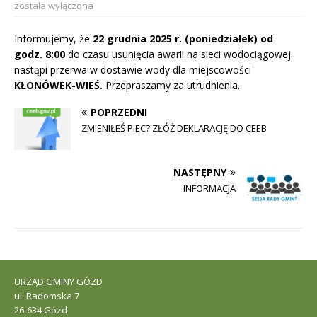
została wyłączona
Informujemy, że
22 grudnia 2025 r. (poniedziałek) od
godz. 8:00
do czasu usunięcia awarii na sieci wodociągowej
nastąpi przerwa w dostawie wody dla miejscowości
KŁONÓWEK-WIEŚ.
Przepraszamy za utrudnienia.
POPRZEDNI
ZMIENIŁEŚ PIEC? ZŁÓŻ DEKLARACJĘ DO CEEB
NASTĘPNY
INFORMACJA
URZĄD GMINY GÓZD
ul. Radomska 7
26-634 Gózd