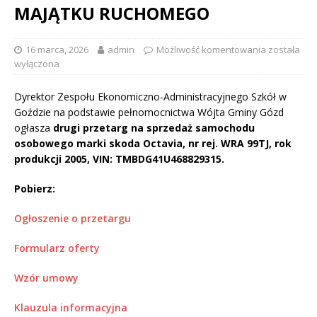
MAJĄTKU RUCHOMEGO
16 marca, 2026
admin
Możliwość komentowania
została
wyłączona
Dyrektor Zespołu Ekonomiczno-Administracyjnego Szkół w
Goździe na podstawie pełnomocnictwa Wójta Gminy Gózd
ogłasza
drugi przetarg na sprzedaż samochodu
osobowego marki skoda Octavia, nr rej. WRA 99TJ, rok
produkcji 2005, VIN: TMBDG41U468829315.
Pobierz:
Ogłoszenie o przetargu
Formularz oferty
Wzór umowy
Klauzula informacyjna