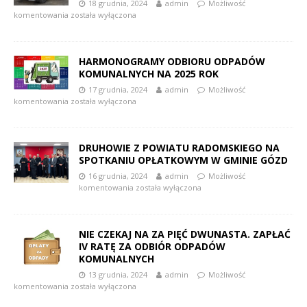
18 grudnia, 2024
admin
Możliwość
komentowania
została wyłączona
HARMONOGRAMY ODBIORU ODPADÓW
KOMUNALNYCH NA 2025 ROK
17 grudnia, 2024
admin
Możliwość
komentowania
została wyłączona
DRUHOWIE Z POWIATU RADOMSKIEGO NA
SPOTKANIU OPŁATKOWYM W GMINIE GÓZD
16 grudnia, 2024
admin
Możliwość
komentowania
została wyłączona
NIE CZEKAJ NA ZA PIĘĆ DWUNASTA. ZAPŁAĆ
IV RATĘ ZA ODBIÓR ODPADÓW
KOMUNALNYCH
13 grudnia, 2024
admin
Możliwość
komentowania
została wyłączona