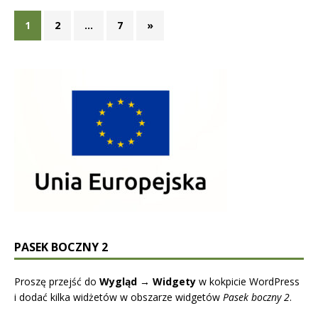
1
2
…
7
»
PASEK BOCZNY 2
Proszę przejść do
Wygląd → Widgety
w kokpicie WordPress
i dodać kilka widżetów w obszarze widgetów
Pasek boczny 2
.