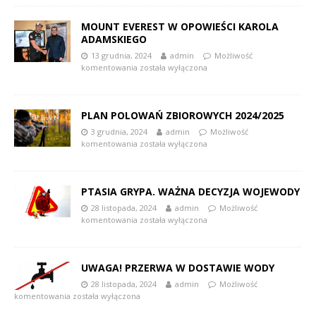
MOUNT EVEREST W OPOWIEŚCI KAROLA
ADAMSKIEGO
13 grudnia, 2024
admin
Możliwość
komentowania
została wyłączona
PLAN POLOWAŃ ZBIOROWYCH 2024/2025
3 grudnia, 2024
admin
Możliwość
komentowania
została wyłączona
PTASIA GRYPA. WAŻNA DECYZJA WOJEWODY
28 listopada, 2024
admin
Możliwość
komentowania
została wyłączona
UWAGA! PRZERWA W DOSTAWIE WODY
28 listopada, 2024
admin
Możliwość
komentowania
została wyłączona