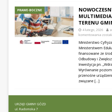
NOWOCZESNY
PRAWE-BOCZNE
MULTIMEDIA
TERENU GMI
4 lutego, 2026
a
komentowania
został
Ministerstwo Cyfryza
Ministerstwem Eduka
finansowane ze śro
Odbudowy i Zwiększ
Inwestycja pn. „Wdra
Wyrównanie poziomu
przenośne urządzeni
związane
[…]
URZĄD GMINY GÓZD
ul. Radomska 7