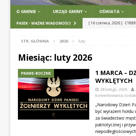
O GMINIE
URZĄD GMINY
OŚWIATA
[ 16 czerwca, 2026 ]
CYBER
PASEK - WAŻNE WIADOMOŚCI
[ 12 maja, 2026 ]
UWAGA! 
STR. GŁÓWNA
2026
luty
[ 12 maja, 2026 ]
INFORMA
[ 12 maja, 2026 ]
PROGRAM
Miesiąc:
luty 2026
[ 17 czerwca, 2026 ]
GMINA
1 MARCA – D
PRAWE-BOCZNE
EDUKACJI CYFROWEJ MAZO
WYKLĘTYCH
28 lutego, 2026
komentowania
został
„Narodowy Dzień Pa
być wyrazem hołdu dl
za świadectwo męst
patriotycznej i przyw
niepodległościowych