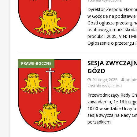
została wyłączona
Dyrektor Zespołu Ekono
w Goździe na podstawie
Gózd ogłasza przetarg 
osobowego marki skoda O
produkcji 2005, VIN: T
Ogłoszenie o przetargu
SESJA ZWYCZAJ
PRAWE-BOCZNE
GÓZD
9 lutego, 2026
admi
została wyłączona
Przewodniczący Rady Gm
zawiadamia, że 16 lutego
10:00 w siedzibie Urzędu
sesja zwyczajna Rady G
porządkiem: