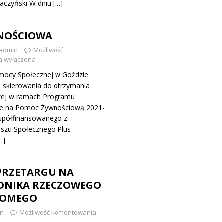
Kaczyński W dniu
[…]
NOŚCIOWA
admin
Możliwość
a wyłączona
ocy Społecznej w Goździe
e skierowania do otrzymania
ej w ramach Programu
ie na Pomoc Żywnościową 2021-
spółfinansowanego z
szu Społecznego Plus –
…]
PRZETARGU NA
ADNIKA RZECZOWEGO
HOMEGO
n
Możliwość komentowania