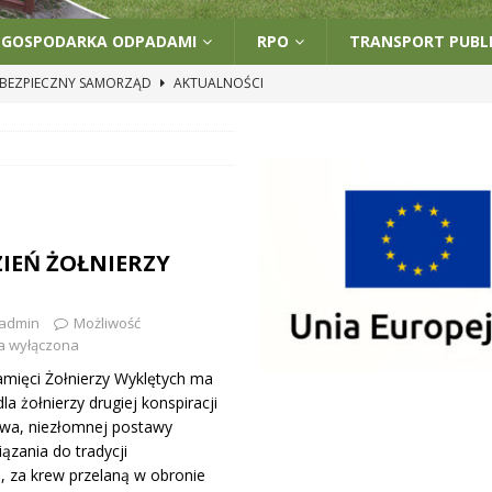
GOSPODARKA ODPADAMI
RPO
TRANSPORT PUBL
BEZPIECZNY SAMORZĄD
AKTUALNOŚCI
PRZERWA W DOSTAWIE WODY
PRAWE-BOCZNE
CJA
PRAWE-BOCZNE
 „CZYSTE POWIETRZE” W GMINIE GÓZD
PRAWE-BOCZNE
 GÓZD UCZESTNIKIEM PROJEKTU „LIDERKI I LIDERZY PRZEDSZKOLNEJ
ZIEŃ ŻOŁNIERZY
WSZE”
UNCATEGORIZED
admin
Możliwość
a wyłączona
mięci Żołnierzy Wyklętych ma
a żołnierzy drugiej konspiracji
wa, niezłomnej postawy
iązania do tradycji
, za krew przelaną w obronie