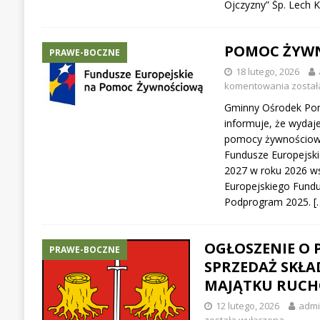
Ojczyzny” Śp. Lech 
POMOC ŻYW
PRAWE-BOCZNE
18 lutego, 2026
komentowania
został
Gminny Ośrodek Pom
informuje, że wydaj
pomocy żywnościow
Fundusze Europejsk
2027 w roku 2026 w
Europejskiego Fundu
Podprogram 2025.
[
OGŁOSZENIE O 
PRAWE-BOCZNE
SPRZEDAŻ SKŁ
MAJĄTKU RUC
12 lutego, 2026
admi