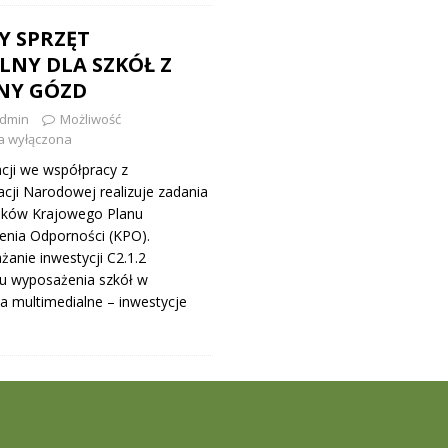
 SPRZĘT
LNY DLA SZKÓŁ Z
NY GÓZD
dmin
Możliwość
a wyłączona
cji we współpracy z
cji Narodowej realizuje zadania
dków Krajowego Planu
enia Odporności (KPO).
żanie inwestycji C2.1.2
 wyposażenia szkół w
a multimedialne – inwestycje