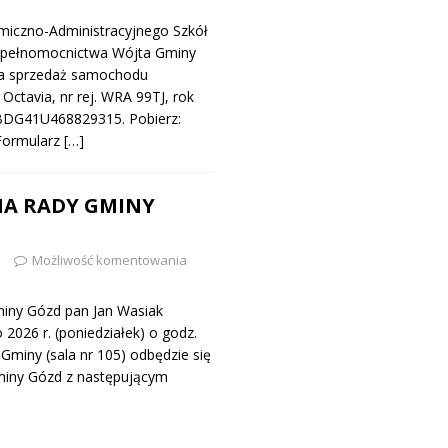
miczno-Administracyjnego Szkół
 pełnomocnictwa Wójta Gminy
na sprzedaż samochodu
ctavia, nr rej. WRA 99TJ, rok
MBDG41U468829315. Pobierz:
 Formularz
[…]
NA RADY GMINY
n
Możliwość komentowania
iny Gózd pan Jan Wasiak
 2026 r. (poniedziałek) o godz.
 Gminy (sala nr 105) odbędzie się
miny Gózd z następującym