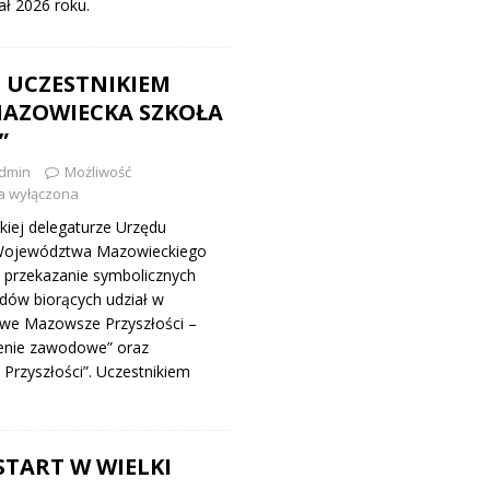
ał 2026 roku.
 UCZESTNIKIEM
MAZOWIECKA SZKOŁA
”
dmin
Możliwość
a wyłączona
kiej delegaturze Urzędu
Województwa Mazowieckiego
e przekazanie symbolicznych
dów biorących udział w
we Mazowsze Przyszłości –
cenie zawodowe” oraz
Przyszłości”. Uczestnikiem
START W WIELKI