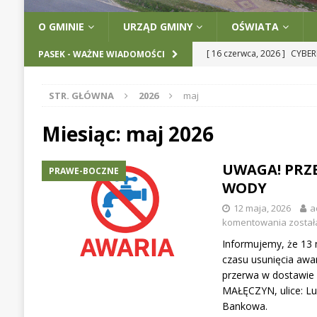
O GMINIE
URZĄD GMINY
OŚWIATA
[ 16 czerwca, 2026 ]
CYBER
PASEK - WAŻNE WIADOMOŚCI
[ 12 maja, 2026 ]
UWAGA! 
STR. GŁÓWNA
2026
maj
[ 12 maja, 2026 ]
INFORMA
[ 12 maja, 2026 ]
PROGRAM
Miesiąc:
maj 2026
[ 17 czerwca, 2026 ]
GMINA
UWAGA! PRZ
PRAWE-BOCZNE
EDUKACJI CYFROWEJ MAZO
WODY
12 maja, 2026
a
komentowania
został
Informujemy, że 13 
czasu usunięcia awar
przerwa w dostawie
MAŁĘCZYN, ulice: Lu
Bankowa.