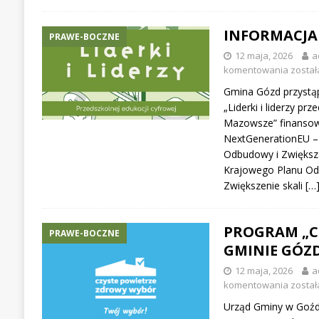
INFORMACJA
PRAWE-BOCZNE
12 maja, 2026
a
komentowania
został
Gmina Gózd przystąp
„Liderki i liderzy pr
Mazowsze” finanso
NextGenerationEU –
Odbudowy i Zwiększ
Krajowego Planu Od
Zwiększenie skali
[…
PROGRAM „C
PRAWE-BOCZNE
GMINIE GÓZ
12 maja, 2026
a
komentowania
został
Urząd Gminy w Goźdz