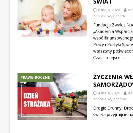
ŚWIAT
8 maja, 2026
ad
została wyłączona
Fundacja Zwalcz Nu
„Akademia Wsparcia
współfinansowanego 
Pracy i Polityki Spo
warsztaty poświęcone
Czas i miejsce…
ŻYCZENIA W
PRAWE-BOCZNE
SAMORZĄDO
4 maja, 2026
ad
została wyłączona
Drogie Druhny, Dro
święta przyjmijcie 