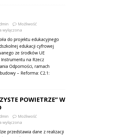
dmin
Możliwość
a wyłączona
iła do projektu edukacyjnego
zedszkolnej edukacji cyfrowej
wanego ze środków UE
 Instrumentu na Rzecz
ania Odporności, ramach
budowy – Reforma: C2.1:
]
ZYSTE POWIETRZE” W
D
dmin
Możliwość
a wyłączona
ie przedstawia dane z realizacji