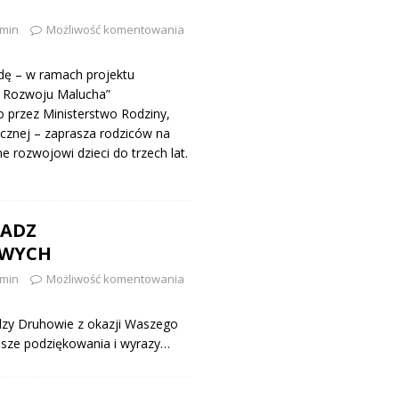
min
Możliwość komentowania
dę – w ramach projektu
 Rozwoju Malucha”
przez Ministerstwo Rodziny,
łecznej – zaprasza rodziców na
 rozwojowi dzieci do trzech lat.
ŁADZ
WYCH
min
Możliwość komentowania
dzy Druhowie z okazji Waszego
nasze podziękowania i wyrazy…