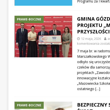
Programu za I kwart
GMINA GÓZD
PRAWE-BOCZNE
PROJEKTU „
PRZYSZŁOŚCI
12 maja, 2026
a
komentowania
został
7 maja br. w radoms
Marszałkowskiego 
odbyło się uroczyst
czeków dla samorzą
projektach „Zawodo
innowacyjne kształ
„Mazowiecka Szkoła 
ostatniego
[…]
BEZPIECZNY 
PRAWE-BOCZNE