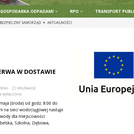
GOSPODARKA ODPADAMI
RPO
TRANSPORT PUBL
BEZPIECZNY SAMORZĄD
AKTUALNOŚCI
PRZERWA W DOSTAWIE WODY
PRAWE-BOCZNE
CJA
PRAWE-BOCZNE
 „CZYSTE POWIETRZE” W GMINIE GÓZD
PRAWE-BOCZNE
 GÓZD UCZESTNIKIEM PROJEKTU „LIDERKI I LIDERZY PRZEDSZKOLNEJ
ERWA W DOSTAWIE
WSZE”
UNCATEGORIZED
dmin
Możliwość
a wyłączona
maja (środa) od godz. 8:00 do
ii na sieci wodociągowej nastąpi
 wody dla miejscowości
belska, Szkolna, Dębowa,