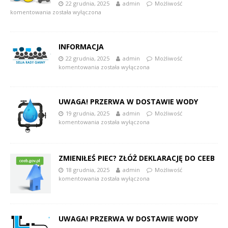
22 grudnia, 2025
admin
Możliwość
komentowania
została wyłączona
INFORMACJA
22 grudnia, 2025
admin
Możliwość
komentowania
została wyłączona
UWAGA! PRZERWA W DOSTAWIE WODY
19 grudnia, 2025
admin
Możliwość
komentowania
została wyłączona
ZMIENIŁEŚ PIEC? ZŁÓŻ DEKLARACJĘ DO CEEB
18 grudnia, 2025
admin
Możliwość
komentowania
została wyłączona
UWAGA! PRZERWA W DOSTAWIE WODY