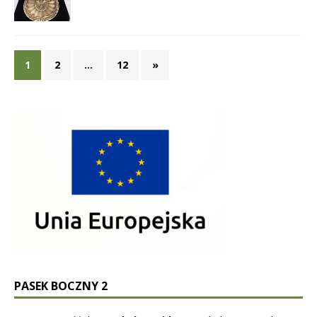
1
2
…
12
»
PASEK BOCZNY 2